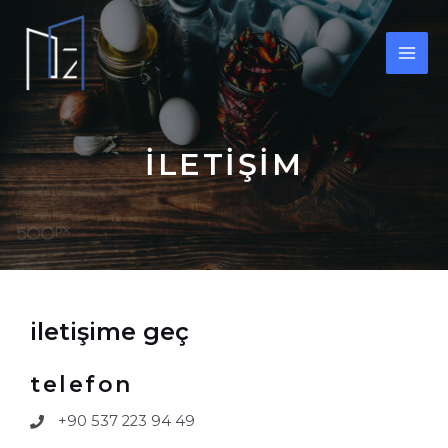
İLETİŞİM
i̇letişime geç
telefon
+90 537 223 94 49