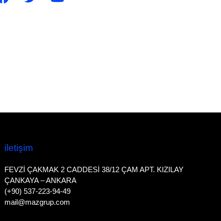
i̇letişim
FEVZİ ÇAKMAK 2 CADDESİ 38/12 ÇAM APT. KIZILAY
ÇANKAYA – ANKARA
(+90) 537-223-94-49
mail@mazgrup.com